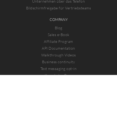
Unternehmen über das Telefon
Bildschirmfreigabe für Vertriebsteams
COMPANY
Blog
Sales e-Book
Affiliate Program
API Documentation
Walkthrough Videos
Business continuity
Text messaging opt-in
Knowledge Base
Data Protection
Trust Center
IN SPANISH
Compartir pantalla diseñado para equipos de ventas