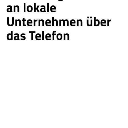
an lokale
Unternehmen über
das Telefon
Wie Movido mit
CrankWheel den
Umsatz steigerte